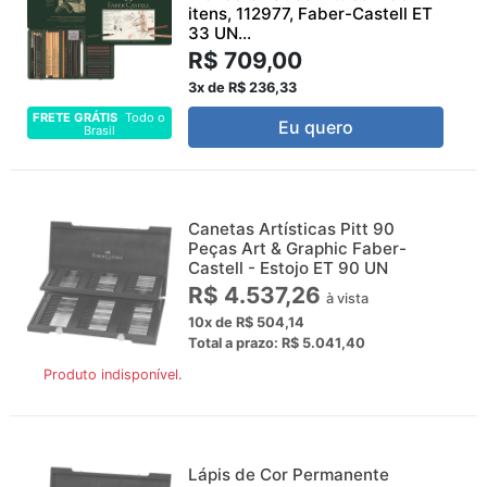
itens, 112977, Faber-Castell ET
33 UN...
R$ 709,00
3x de R$ 236,33
FRETE GRÁTIS
Todo o
Eu quero
Brasil
Canetas Artísticas Pitt 90
Peças Art & Graphic Faber-
Castell - Estojo ET 90 UN
R$ 4.537,26
à vista
10x de R$ 504,14
Total a prazo: R$ 5.041,40
Produto indisponível.
Lápis de Cor Permanente