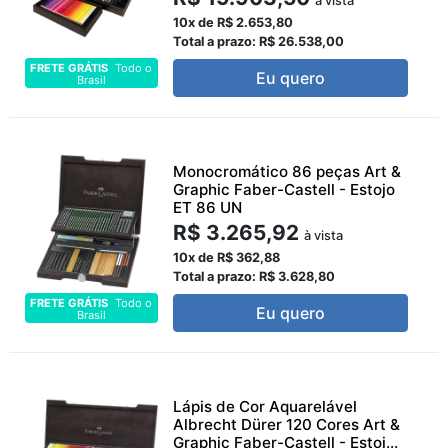
à vista
10x de R$ 2.653,80
Total a prazo: R$ 26.538,00
FRETE GRÁTIS
Todo o
Eu quero
Brasil
Monocromático 86 peças Art &
Graphic Faber-Castell - Estojo
ET 86 UN
R$ 3.265,92
à vista
10x de R$ 362,88
Total a prazo: R$ 3.628,80
FRETE GRÁTIS
Todo o
Eu quero
Brasil
Lápis de Cor Aquarelável
Albrecht Dürer 120 Cores Art &
Graphic Faber-Castell - Estoj...