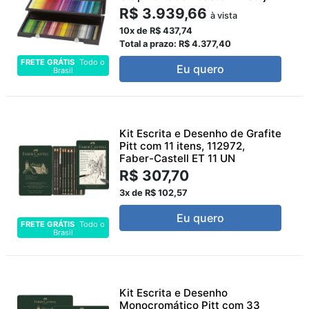
R$ 3.939,66
à vista
10x de R$ 437,74
Total a prazo: R$ 4.377,40
FRETE GRÁTIS
Todo o
Eu quero
Brasil
Kit Escrita e Desenho de Grafite
Pitt com 11 itens, 112972,
Faber-Castell ET 11 UN
R$ 307,70
3x de R$ 102,57
Eu quero
FRETE GRÁTIS
Todo o
Brasil
Kit Escrita e Desenho
Monocromático Pitt com 33