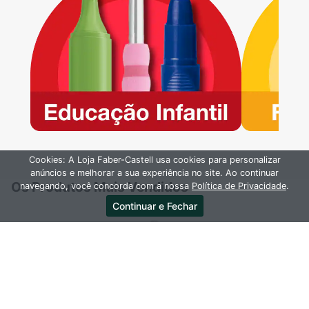
Cookies: A Loja Faber-Castell usa cookies para personalizar
anúncios e melhorar a sua experiência no site. Ao continuar
Os Produtos Mais Vendidos
navegando, você concorda com a nossa
Política de Privacidade
.
Continuar e Fechar