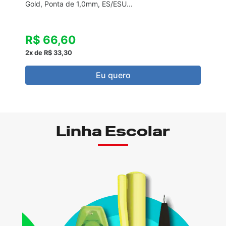
Gold, Ponta de 1,0mm, ES/ESU...
E
R$ 66,60
2x de R$ 33,30
3
Eu quero
Linha Escolar