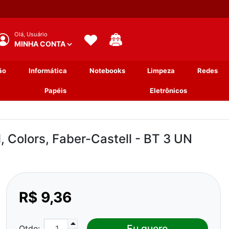
Olá,
Usuário
MINHA CONTA
ão
Informática
Notebooks
Limpeza
Redes
Papéis
Eletrônicos
1, Colors, Faber-Castell - BT 3 UN
R$ 9,36
Eu quero
Qtde: