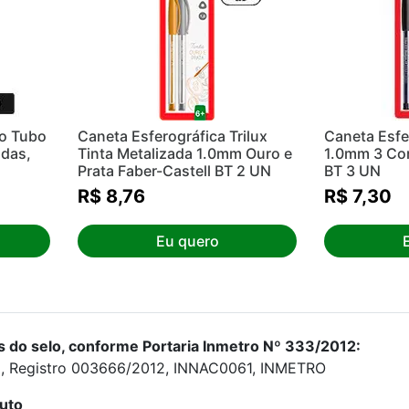
o Tubo
Caneta Esferográfica Trilux
Caneta Esfer
idas,
Tinta Metalizada 1.0mm Ouro e
1.0mm 3 Cor
Prata Faber-Castell BT 2 UN
BT 3 UN
R$ 8,76
R$ 7,30
Eu quero
 do selo, conforme Portaria Inmetro Nº 333/2012:
o, Registro 003666/2012, INNAC0061, INMETRO
duto