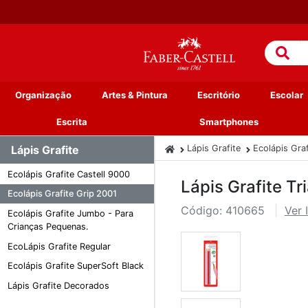
Organização
Artes & Pintura
Escritório
Escolar
Escrita
Smartphones
Lápis Grafite
Lápis Grafite
Ecolápis Gra
Ecolápis Grafite Castell 9000
Lápis Grafite Tr
Ecolápis Grafite Grip 2001
Código: 410665
Ver 
Ecolápis Grafite Jumbo - Para
Crianças Pequenas.
EcoLápis Grafite Regular
Ecolápis Grafite SuperSoft Black
Lápis Grafite Decorados