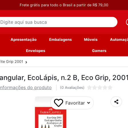
Frete grátis para todo o Brasil a partir de R$ 79,00
Apresentação
Embalagens
Móveis
Automaç
Envelopes
Gamers
fite Grip 2001
iangular, EcoLápis, n.2 B, Eco Grip, 200
Informações do produto
(0 Avaliações)
Favoritar