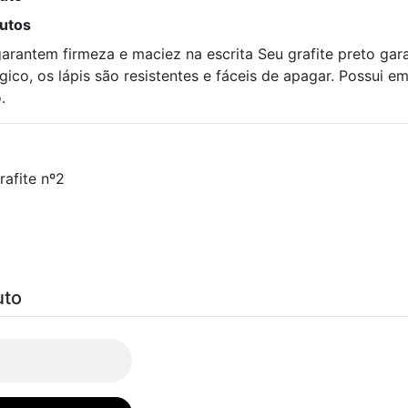
dutos
arantem firmeza e maciez na escrita Seu grafite preto gara
gico, os lápis são resistentes e fáceis de apagar. Possui 
.
afite nº2
uto