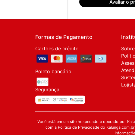
Avaliar o p
Formas de Pagamento
Insti
Cartões de crédito
Sobre
Políti
Asses
Atend
Boleto bancário
Suste
Lojist
Segurança
Você está em um site hospedado e operado por Kalun
com a Política de Privacidade do Kalunga.com.br
informações